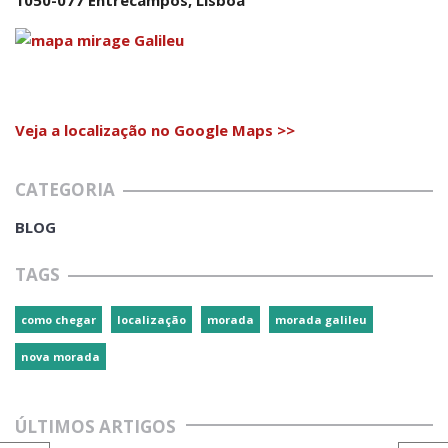
1050-077 Entrecampos, Lisboa
Veja a localização no Google Maps >>
CATEGORIA
BLOG
TAGS
como chegar
localização
morada
morada galileu
nova morada
ÚLTIMOS ARTIGOS