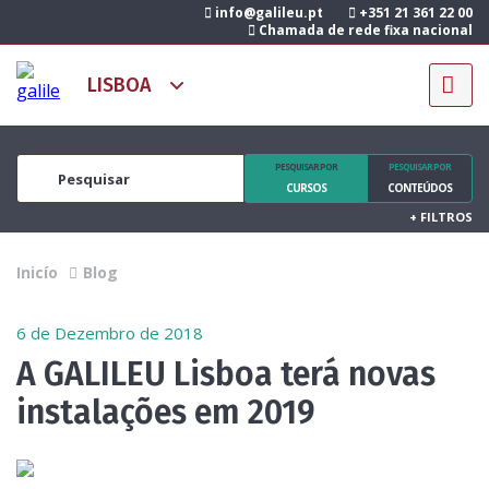
info@galileu.pt
+351 21 361 22 00
Chamada de rede fixa nacional
PESQUISAR POR
PESQUISAR POR
CURSOS
CONTEÚDOS
+
FILTROS
Inicío
Blog
6 de Dezembro de 2018
A GALILEU Lisboa terá novas
instalações em 2019