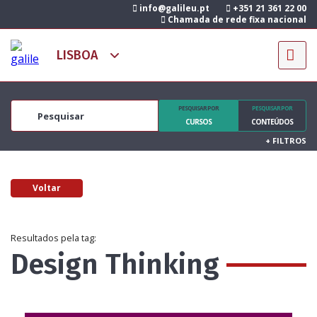
info@galileu.pt
+351 21 361 22 00
Chamada de rede fixa nacional
PESQUISAR POR
PESQUISAR POR
CURSOS
CONTEÚDOS
+
FILTROS
Voltar
Resultados pela tag:
Design Thinking