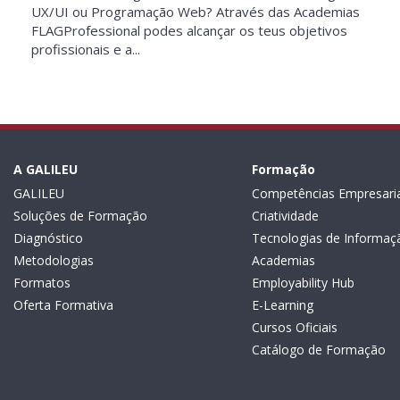
UX/UI ou Programação Web? Através das Academias
FLAGProfessional podes alcançar os teus objetivos
profissionais e a...
A GALILEU
Formação
GALILEU
Competências Empresaria
Soluções de Formação
Criatividade
Diagnóstico
Tecnologias de Informaç
Metodologias
Academias
Formatos
Employability Hub
Oferta Formativa
E-Learning
Cursos Oficiais
Catálogo de Formação