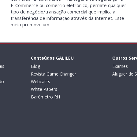
E-Commerce ou comércio eletrónico, permite qualquer
tipo de negócio/transação comercial que implica a
transferência de informação através da Internet. Este
meio promove um...
Conteúdos GALILEU
Outros Ser
is
Blog
Exames
Revista Game Changer
Aluguer de S
ão
Webcasts
White Papers
Barómetro RH