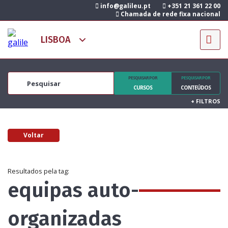
info@galileu.pt
+351 21 361 22 00
Chamada de rede fixa nacional
PESQUISAR POR
PESQUISAR POR
CURSOS
CONTEÚDOS
+
FILTROS
Voltar
Resultados pela tag:
equipas auto-
organizadas