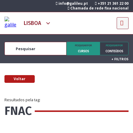
info@galileu.pt
+351 21 361 22 00
Chamada de rede fixa nacional
PESQUISAR POR
PESQUISAR POR
CURSOS
CONTEÚDOS
+
FILTROS
Voltar
Resultados pela tag:
FNAC