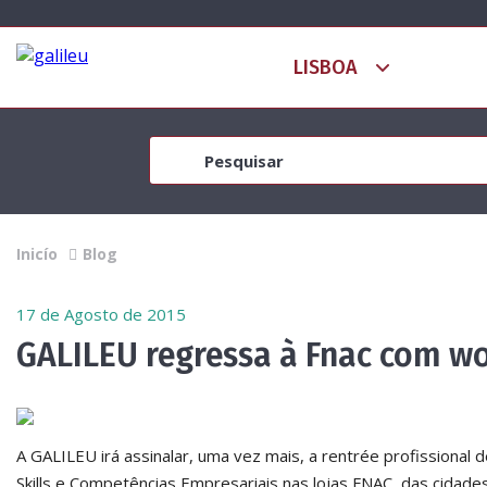
Inicío
Blog
17 de Agosto de 2015
GALILEU regressa à Fnac com w
A GALILEU irá assinalar, uma vez mais, a rentrée profissional
Skills e Competências Empresariais nas lojas FNAC, das cidades 