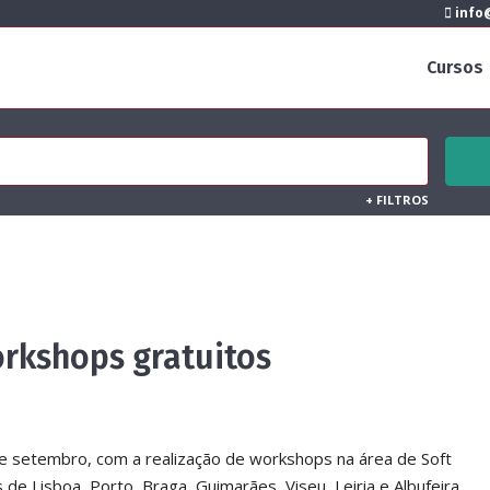
info@
Cursos
+
FILTROS
orkshops gratuitos
 de setembro, com a realização de workshops na área de Soft
de Lisboa, Porto, Braga, Guimarães, Viseu, Leiria e Albufeira.