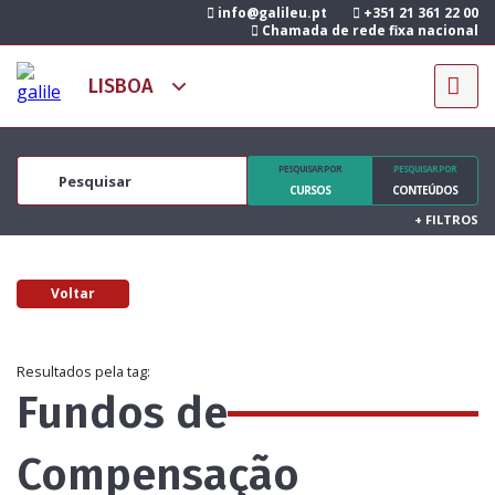
info@galileu.pt
+351 21 361 22 00
Chamada de rede fixa nacional
PESQUISAR POR
PESQUISAR POR
CURSOS
CONTEÚDOS
+
FILTROS
Voltar
Resultados pela tag:
Fundos de
Compensação