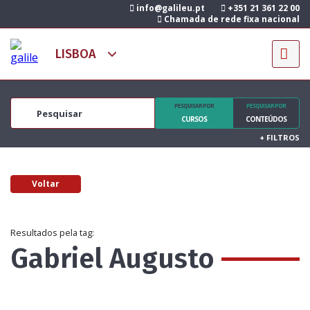
info@galileu.pt
+351 21 361 22 00
Chamada de rede fixa nacional
PESQUISAR POR
PESQUISAR POR
CURSOS
CONTEÚDOS
+
FILTROS
Voltar
Resultados pela tag:
Gabriel Augusto