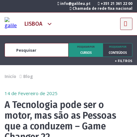
info@galileu.pt
+351 21 361 22 00
Chamada de rede fixa nacional
PESQUISAR POR
PESQUISAR POR
CURSOS
CONTEÚDOS
+
FILTROS
Inicío
Blog
14 de Fevereiro de 2025
A Tecnologia pode ser o
motor, mas são as Pessoas
que a conduzem – Game