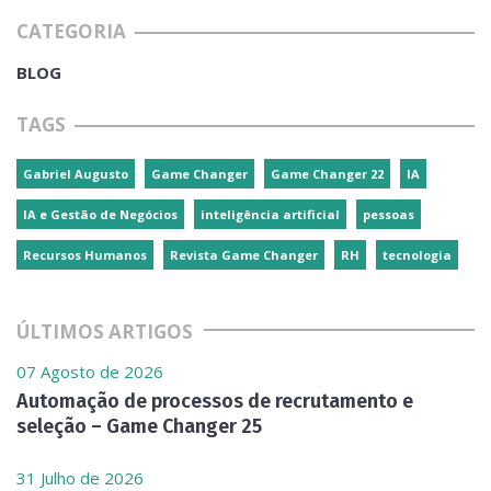
CATEGORIA
BLOG
TAGS
Gabriel Augusto
Game Changer
Game Changer 22
IA
IA e Gestão de Negócios
inteligência artificial
pessoas
Recursos Humanos
Revista Game Changer
RH
tecnologia
ÚLTIMOS ARTIGOS
07 Agosto de 2026
Automação de processos de recrutamento e
seleção – Game Changer 25
31 Julho de 2026