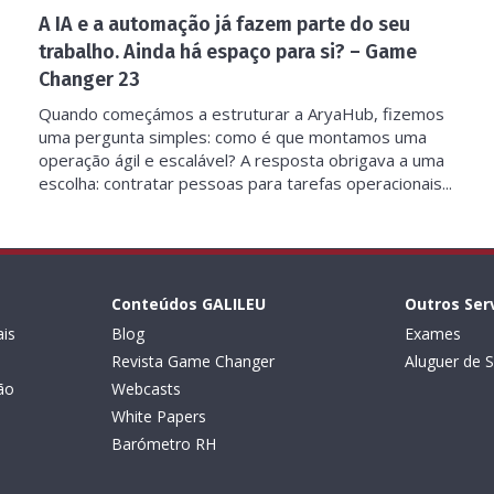
A IA e a automação já fazem parte do seu
trabalho. Ainda há espaço para si? – Game
Changer 23
Quando começámos a estruturar a AryaHub, fizemos
uma pergunta simples: como é que montamos uma
operação ágil e escalável? A resposta obrigava a uma
escolha: contratar pessoas para tarefas operacionais...
Conteúdos GALILEU
Outros Ser
is
Blog
Exames
Revista Game Changer
Aluguer de S
ão
Webcasts
White Papers
Barómetro RH