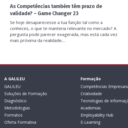
As Competências também têm prazo de
validade? – Game Changer 23
Se hoje desaparecesse a tua função tal como a
conheces, o que te manteria relevante no mercado? A
pergunta pode parecer exagerada, mas está cada vez
mais próxima da realidade....
A GALILEU
Formação
GALILEU
Competências Empresaria
Soluções de Formação
Criatividade
Diagnóstico
Tecnologias de Informaç
Metodologias
Academias
Formatos
Employability Hub
Oferta Formativa
E-Learning