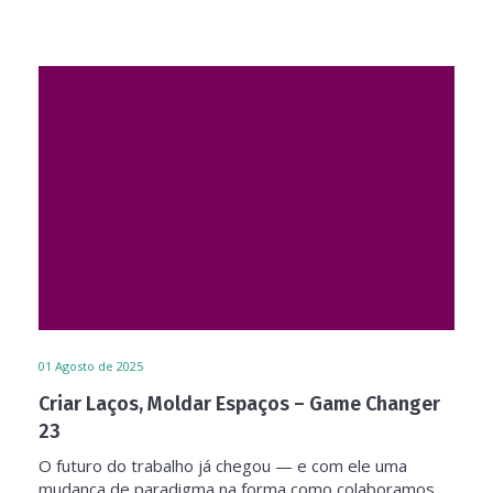
01
Agosto de 2025
Criar Laços, Moldar Espaços – Game Changer
23
O futuro do trabalho já chegou — e com ele uma
mudança de paradigma na forma como colaboramos,