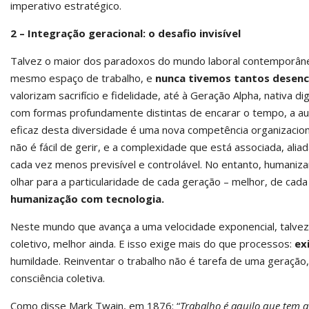
imperativo estratégico.
2 – Integração geracional: o desafio invisível
Talvez o maior dos paradoxos do mundo laboral contemporâneo
mesmo espaço de trabalho, e
nunca tivemos tantos desenco
valorizam sacrifício e fidelidade, até à Geração Alpha, nativa d
com formas profundamente distintas de encarar o tempo, a auto
eficaz desta diversidade é uma nova competência organizacio
não é fácil de gerir, e a complexidade que está associada, ali
cada vez menos previsível e controlável. No entanto, humaniz
olhar para a particularidade de cada geração – melhor, de ca
humanização com tecnologia.
Neste mundo que avança a uma velocidade exponencial, talvez 
coletivo, melhor ainda. E isso exige mais do que processos:
ex
humildade. Reinventar o trabalho não é tarefa de uma geração
consciência coletiva.
Como disse Mark Twain, em 1876: “
Trabalho é aquilo que tem q