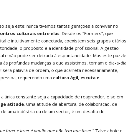
 seja este: nunca tivemos tantas gerações a conviver no
ntros culturais entre elas
. Desde os “Formers”, que
igital e intuitivamente conectada, coexistem seis grupos etários
ridade, o propósito e a identidade profissional. A gestão
nal e não pode ser deixada à espontaneidade. Mas este puzzle
ada às profundas mudanças a que assistimos, tornam o dia-a-dia
ar será palavra de ordem, o que acarreta necessariamente,
da pessoa, requerendo uma
cultura ágil, escuta e
a única constante seja a capacidade de reaprender, e se em
ige atitude
. Uma atitude de abertura, de colaboração, de
, de uma indústria ou de um sector, é um desafio de
ue fazer e lazer é aquilo que não tem que fazer.
” Talvez hoje o