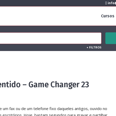
info@
Cursos
+
FILTROS
entido – Game Changer 23
 um fax ou de um telefone fixo daqueles antigos, ouvido no
s escritórios. Hoje, bastam segundos para gravar e partilhar