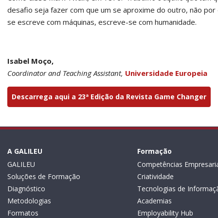
desafio seja fazer com que um se aproxime do outro, não por 
se escreve com máquinas, escreve-se com humanidade.
Isabel Moço,
Coordinator and Teaching Assistant,
Universidade Europeia
Descarrega aqui a 23ª Edição da Revista Game Changer
A GALILEU
Formação
GALILEU
Competências Empresaria
Soluções de Formação
Criatividade
Diagnóstico
Tecnologias de Informaç
Metodologias
Academias
Formatos
Employability Hub