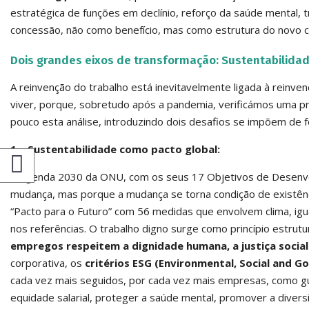
estratégica de funções em declínio, reforço da saúde mental, t
concessão, não como benefício, mas como estrutura do novo c
Dois grandes eixos de transformação: Sustentabilida
A reinvenção do trabalho está inevitavelmente ligada à rein
viver, porque, sobretudo após a pandemia, verificámos uma p
pouco esta análise, introduzindo dois desafios se impõem de f
1 – Sustentabilidade como pacto global:
A Agenda 2030 da ONU, com os seus 17 Objetivos de Desenvo
mudança, mas porque a mudança se torna condição de existên
“Pacto para o Futuro” com 56 medidas que envolvem clima, igu
nos referências. O trabalho digno surge como princípio estrut
empregos respeitem a dignidade humana, a justiça social
corporativa, os
critérios
ESG (Environmental, Social and G
cada vez mais seguidos, por cada vez mais empresas, como gu
equidade salarial, proteger a saúde mental, promover a diversi