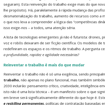
seguiram). Esta reinvenção do trabalho exige mais do que nov
lhe propósito). Há, paralelamente à rápida mudança das profi
desmaterialização do trabalho, aumento de recursos como a mecan
o que nos leva a compreender a lógica das “competências din
isso exige-nos – a todos, uma atenção séria.
A lista de tecnologias emergentes já não é futurista: drones, 
voz e robôs deixaram de ser ficção científica. Os modelos de t
redefiniram os espaços e os ritmos de trabalho. A pergunta ce
a profundidade, rapidez e agilidade necessárias?
Reinventar o trabalho é mais do que mudar
Reinventar o trabalho não é só uma exigência, sendo principal
trabalho
, não apenas no plano funcional, mas também simból
2030 incluirão: pensamento crítico, criatividade, inteligência em
isto não é uma lista técnica – é um manifesto sobre o que sig
em breve será significativamente diferente do que hoje é. Est
e reskilling permanentes
, políticas de contratação baseadas 