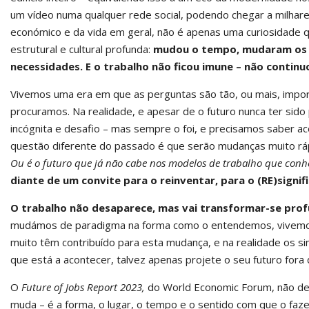
um vídeo numa qualquer rede social, podendo chegar a milhare
económico e da vida em geral, não é apenas uma curiosidade
estrutural e cultural profunda:
mudou o tempo, mudaram os m
necessidades. E o trabalho não ficou imune – não contin
Vivemos uma era em que as perguntas são tão, ou mais, impor
procuramos. Na realidade, e apesar de o futuro nunca ter sido
incógnita e desafio – mas sempre o foi, e precisamos saber ac
questão diferente do passado é que serão mudanças muito rá
Ou é o futuro que já não cabe nos modelos de trabalho que con
diante de um convite para o reinventar, para o (RE)signif
O trabalho não desaparece, mas vai transformar-se pr
mudámos de paradigma na forma como o entendemos, vivemos
muito têm contribuído para esta mudança, e na realidade os s
que está a acontecer, talvez apenas projete o seu futuro fora
O
Future of Jobs Report 2023,
do World Economic Forum, não de
muda – é a forma, o lugar, o tempo e o sentido com que o fa