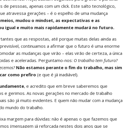
s de pessoas, apenas com um click. Este salto tecnológico,
 que atravessa gerações – é o espelho de uma mudança
eios, mudou o mindset, as expectativas e as
uou igual e muito mais rapidamente mudará no futuro.
tantes que as respostas, até porque muitas delas ainda as
 previsível, continuamos a afirmar que o futuro é uma enorme
omodar as mudanças que virão – elas virão de certeza, a única
pidas e aceleradas. Perguntamo-nos:
O trabalho tem futuro?
hecemos?
Não estamos perante o fim do trabalho, mas sim
icar como prefiro
(e que é já inadiável).
ofundamente
, e acredito que em breve saberemos que
 e gerimos. As novas gerações no mercado de trabalho
inais são já muito evidentes. E quem não mudar com a mudança
 do mundo do trabalho.
ixa margem para dúvidas: não é apenas o que fazemos que
zemos (mensagem já reforçada nestes dois anos que se