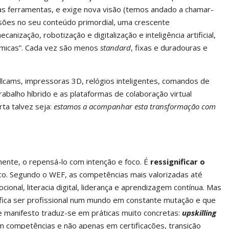
as ferramentas, e exige nova visão (temos andado a chamar-
ssões no seu conteúdo primordial, uma crescente
ização, robotização e digitalização e inteligência artificial,
âmicas”. Cada vez são menos
standard
, fixas e duradouras e
pillcams, impressoras 3D, relógios inteligentes, comandos de
rabalho híbrido e as plataformas de colaboração virtual
rta talvez seja:
estamos a acompanhar esta transformação com
mente, o repensá-lo com intenção e foco. É
ressignificar o
ico. Segundo o WEF, as competências mais valorizadas até
ocional, literacia digital, liderança e aprendizagem contínua. Mas
nifica ser profissional num mundo em constante mutação e que
e manifesto traduz-se em práticas muito concretas:
upskilling
em competências e não apenas em certificações, transição