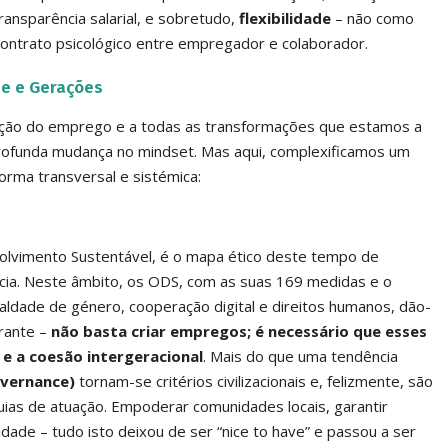
ransparência salarial, e sobretudo,
flexibilidade
– não como
ontrato psicológico entre empregador e colaborador.
de e Gerações
venção do emprego e a todas as transformações que estamos a
rofunda mudança no mindset. Mas aqui, complexificamos um
orma transversal e sistémica:
lvimento Sustentável, é o mapa ético deste tempo de
cia. Neste âmbito, os ODS, com as suas 169 medidas e o
aldade de género, cooperação digital e direitos humanos, dão-
urante –
não basta criar empregos; é necessário que esses
 e a coesão intergeracional
. Mais do que uma tendência
overnance)
tornam-se critérios civilizacionais e, felizmente, são
ias de atuação. Empoderar comunidades locais, garantir
dade – tudo isto deixou de ser “nice to have” e passou a ser