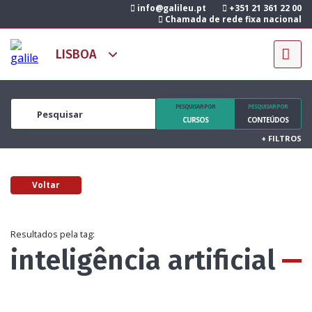
info@galileu.pt
+351 21 361 22 00
Chamada de rede fixa nacional
PESQUISAR POR
PESQUISAR POR
CURSOS
CONTEÚDOS
+
FILTROS
Voltar
Resultados pela tag:
inteligência artificial