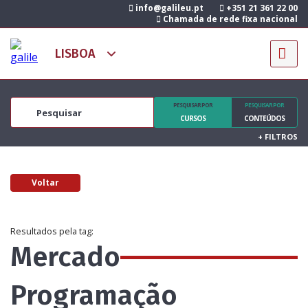
info@galileu.pt
+351 21 361 22 00
Chamada de rede fixa nacional
PESQUISAR POR
PESQUISAR POR
CURSOS
CONTEÚDOS
+
FILTROS
Voltar
Resultados pela tag:
Mercado
Programação