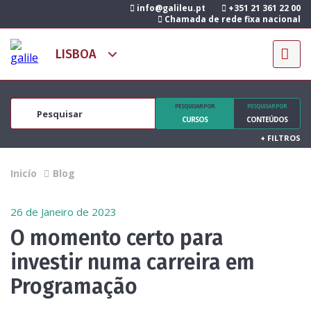
info@galileu.pt
+351 21 361 22 00
Chamada de rede fixa nacional
PESQUISAR POR
PESQUISAR POR
CURSOS
CONTEÚDOS
+
FILTROS
Inicío
Blog
26 de Janeiro de 2023
O momento certo para
investir numa carreira em
Programação