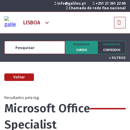
info@galileu.pt
+351 21 361 22 00
Chamada de rede fixa nacional
PESQUISAR POR
PESQUISAR POR
CURSOS
CONTEÚDOS
+
FILTROS
Voltar
Resultados pela tag:
Microsoft Office
Specialist