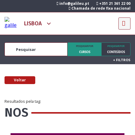
info@galileu.pt
+351 21 361 22 00
Chamada de rede fixa nacional
PESQUISAR POR
PESQUISAR POR
CURSOS
CONTEÚDOS
+
FILTROS
Voltar
Resultados pela tag:
NOS