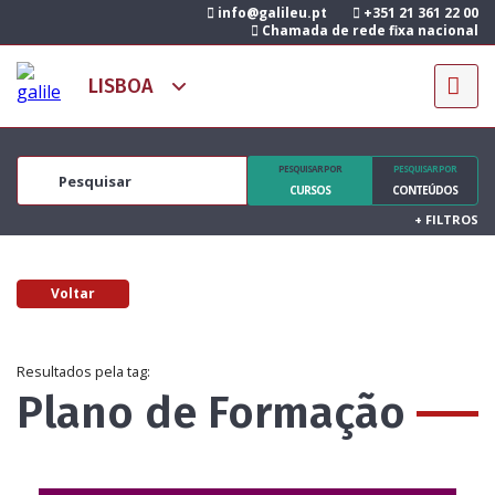
info@galileu.pt
+351 21 361 22 00
Chamada de rede fixa nacional
PESQUISAR POR
PESQUISAR POR
CURSOS
CONTEÚDOS
+
FILTROS
Voltar
Resultados pela tag:
Plano de Formação