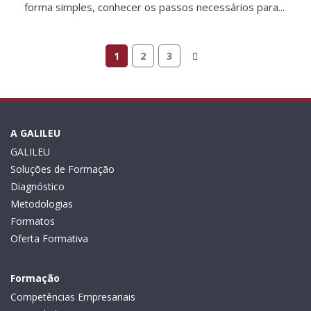
forma simples, conhecer os passos necessários para...
1
2
3
A GALILEU
GALILEU
Soluções de Formação
Diagnóstico
Metodologias
Formatos
Oferta Formativa
Formação
Competências Empresariais