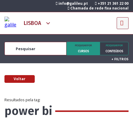
info@galileu.pt
+351 21 361 22 00
Chamada de rede fixa nacional
PESQUISAR POR
PESQUISAR POR
CURSOS
CONTEÚDOS
+
FILTROS
Voltar
Resultados pela tag:
power bi