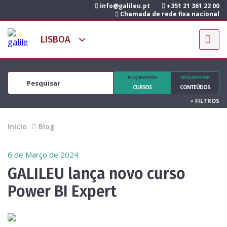
info@galileu.pt
+351 21 361 22 00
Chamada de rede fixa nacional
PESQUISAR POR
PESQUISAR POR
CURSOS
CONTEÚDOS
+
FILTROS
Inicío
Blog
6 de Março de 2024
GALILEU lança novo curso
Power BI Expert