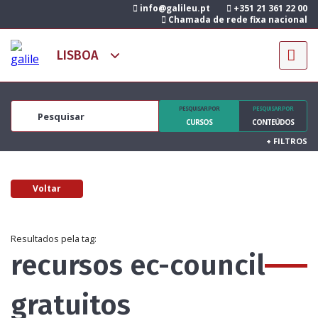
info@galileu.pt
+351 21 361 22 00
Chamada de rede fixa nacional
PESQUISAR POR
PESQUISAR POR
CURSOS
CONTEÚDOS
+
FILTROS
Voltar
Resultados pela tag:
recursos ec-council
gratuitos