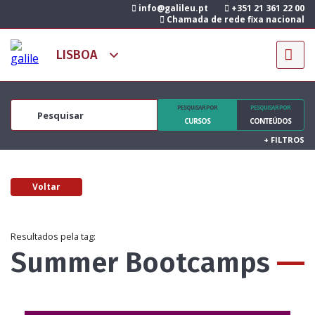
info@galileu.pt
+351 21 361 22 00
Chamada de rede fixa nacional
PESQUISAR POR
PESQUISAR POR
CURSOS
CONTEÚDOS
+
FILTROS
Voltar
Resultados pela tag:
Summer Bootcamps