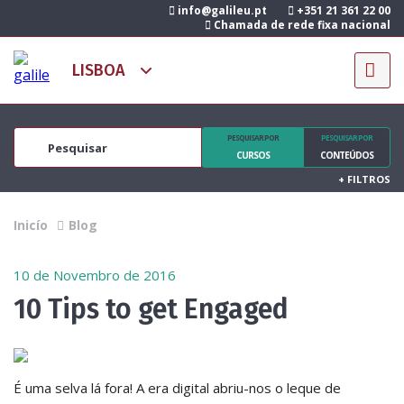
info@galileu.pt
+351 21 361 22 00
Chamada de rede fixa nacional
PESQUISAR POR
PESQUISAR POR
CURSOS
CONTEÚDOS
+
FILTROS
Inicío
Blog
10 de Novembro de 2016
10 Tips to get Engaged
É uma selva lá fora! A era digital abriu-nos o leque de