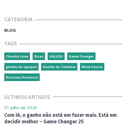
CATEGORIA
BLOG
TAGS
Cláudia Lima
Dicas
GALILEU
Game Changer
gestão de equipas
Gestão de Talentos
Mind Source
Recursos Humanos
ÚLTIMOS ARTIGOS
31 Julho de 2026
Com IA, o ganho não está em fazer mais. Está em
decidir melhor – Game Changer 25