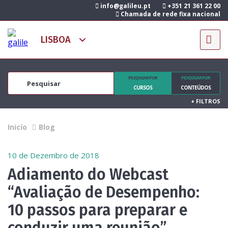
info@galileu.pt
+351 21 361 22 00
Chamada de rede fixa nacional
PESQUISAR POR
PESQUISAR POR
CURSOS
CONTEÚDOS
+
FILTROS
Inicío
Blog
10 de Dezembro de 2018
Adiamento do Webcast
“Avaliação de Desempenho:
10 passos para preparar e