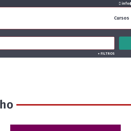
info@
Cursos
+
FILTROS
nho