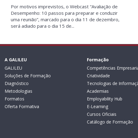
Por motivos imprevistos, o Webcast “Avaliação de
Desempenho: 10 passos para preparar e conduzir
uma reunião”, marcado para o dia 11 de dezembro,
será adiado para o dia 15 de...
A GALILEU
Formação
GALILEU
Competências Empresaria
Soluções de Formação
Criatividade
Diagnóstico
Tecnologias de Informaç
Metodologias
Academias
Formatos
Employability Hub
Oferta Formativa
E-Learning
Cursos Oficiais
Catálogo de Formação