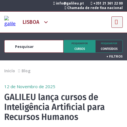
info@galileu.pt
+351 21 361 22 00
Chamada de rede fixa nacional
PESQUISAR POR
PESQUISAR POR
CURSOS
CONTEÚDOS
+
FILTROS
Inicío
Blog
12 de Novembro de 2025
GALILEU lança cursos de
Inteligência Artificial para
Recursos Humanos