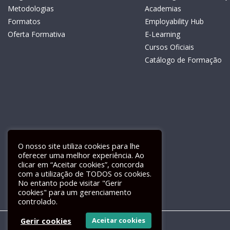
Metodologias
Academias
Formatos
Employability Hub
Oferta Formativa
E-Learning
Cursos Oficiais
Catálogo de Formação
O nosso site utiliza cookies para lhe
oferecer uma melhor experiência. Ao
clicar em “Aceitar cookies”, concorda
com a utilização de TODOS os cookies.
Livro de Reclamações Electrónico
No entanto pode visitar "Gerir
cookies" para um gerenciamento
controlado.
Gerir cookies
Aceitar cookies