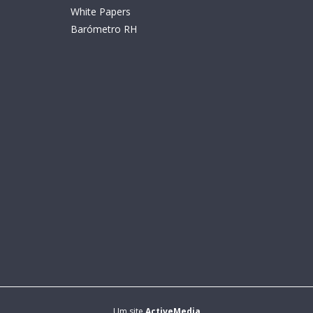
White Papers
Barómetro RH
Um site
ActiveMedia