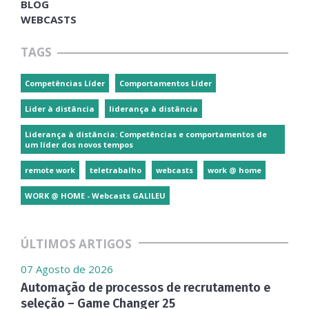
BLOG
WEBCASTS
TAGS
Competências Líder
Comportamentos Líder
Lider à distância
liderança à distância
Liderança à distância: Competências e comportamentos de
um líder dos novos tempos
remote work
teletrabalho
webcasts
work @ home
WORK @ HOME - Webcasts GALILEU
ÚLTIMOS ARTIGOS
07 Agosto de 2026
Automação de processos de recrutamento e
seleção – Game Changer 25