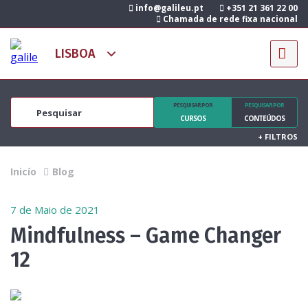
info@galileu.pt
+351 21 361 22 00
Chamada de rede fixa nacional
PESQUISAR POR
PESQUISAR POR
CURSOS
CONTEÚDOS
+
FILTROS
Inicío
Blog
7 de Maio de 2021
Mindfulness – Game Changer
12