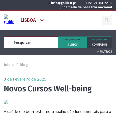
info@galileu.pt
+351 21 361 22 00
Chamada de rede fixa nacional
PESQUISAR POR
PESQUISAR POR
CURSOS
CONTEÚDOS
+
FILTROS
Inicío
Blog
3 de Fevereiro de 2025
Novos Cursos Well-being
A saúde e o bem-estar no trabalho são fundamentais para a