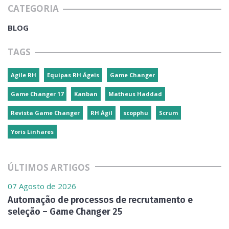
CATEGORIA
BLOG
TAGS
Agile RH
Equipas RH Ágeis
Game Changer
Game Changer 17
Kanban
Matheus Haddad
Revista Game Changer
RH Ágil
scopphu
Scrum
Yoris Linhares
ÚLTIMOS ARTIGOS
07 Agosto de 2026
Automação de processos de recrutamento e
seleção – Game Changer 25