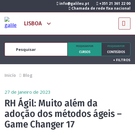
info@galileu.pt
+351 21 361 22 00
Chamada de rede fixa nacional
PESQUISAR POR
PESQUISAR POR
CURSOS
CONTEÚDOS
+
FILTROS
Inicío
Blog
27 de Janeiro de 2023
RH Ágil: Muito além da
adoção dos métodos ágeis –
Game Changer 17