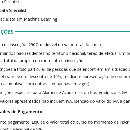
a Scientist
Data Specialist
ecialista em Machine Learning
IÇÕES
a de inscrição: 290€, dedutível no valor total do curso.
mandos não residentes no território nacional, terão de efetuar um
or total da propina no momento da inscrição.
crições a título particular de pessoas que se encontrem em situaçã
eficiam de um desconto de 10%, mediante apresentação de comprov
o acumulável com outras campanhas em vigor).
dições especiais para Alumni de Academias ou Pós-graduações GAL
valores apresentados não incluem IVA. Isenção do valor do IVA a part
dades de Pagamento
nto pagamento: Liquide o valor total do curso no momento da inscri
conto adicional de 5%.