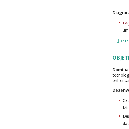
Diagnós
Faç
uma
Este
OBJET
Domina
tecnolog
enfrenta
Desenvo
Cap
Mic
Des
da