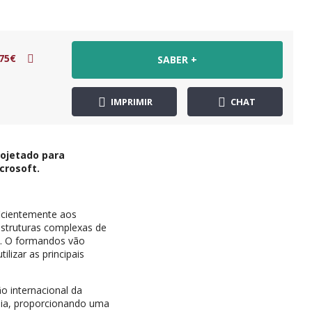
75€
SABER +
IMPRIMIR
CHAT
ojetado para
crosoft.
icientemente aos
estruturas complexas de
e. O formandos vão
lizar as principais
o internacional da
mia, proporcionando uma