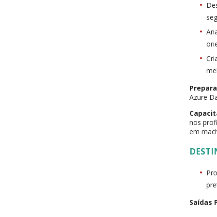
Des
seg
Ana
ori
Cri
mel
Prepara
Azure Da
Capacit
nos prof
em machi
DESTI
Pro
pre
Saídas P