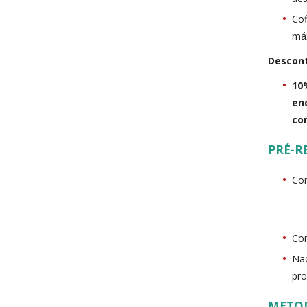
Cof
máx
Descont
10
en
co
PRÉ-R
Con
Con
Não
pro
METO