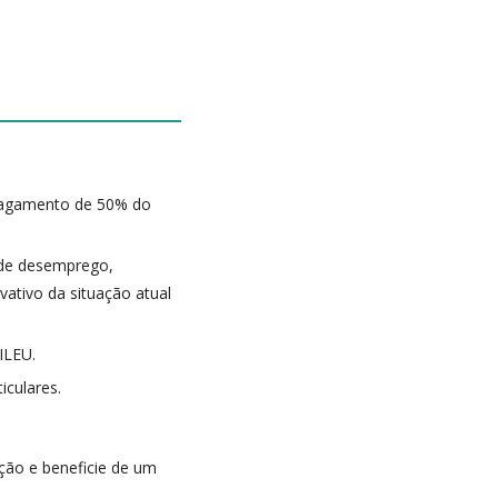
 pagamento de 50% do
o de desemprego,
ativo da situação atual
ILEU.
iculares.
ção e beneficie de um