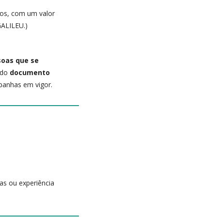
ros, com um valor
GALILEU.)
ssoas que se
ado
documento
anhas em vigor.
as ou experiência