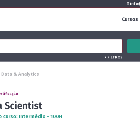
info@
Cursos
+
FILTROS
Data & Analytics
ertificação
 Scientist
o curso: Intermédio - 100H