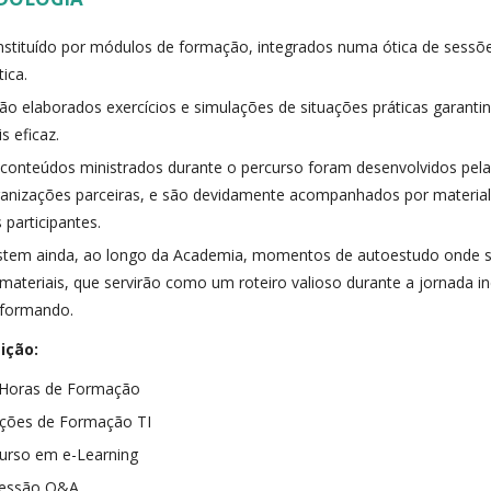
stituído por módulos de formação, integrados numa ótica de sessõe
tica.
ão elaborados exercícios e simulações de situações práticas garan
s eficaz.
conteúdos ministrados durante o percurso foram desenvolvidos pel
anizações parceiras, e são devidamente acompanhados por material d
 participantes.
stem ainda, ao longo da Academia, momentos de autoestudo onde s
materiais, que servirão como um roteiro valioso durante a jornada i
 formando.
ição:
 Horas de Formação
Ações de Formação TI
urso em e-Learning
Sessão Q&A