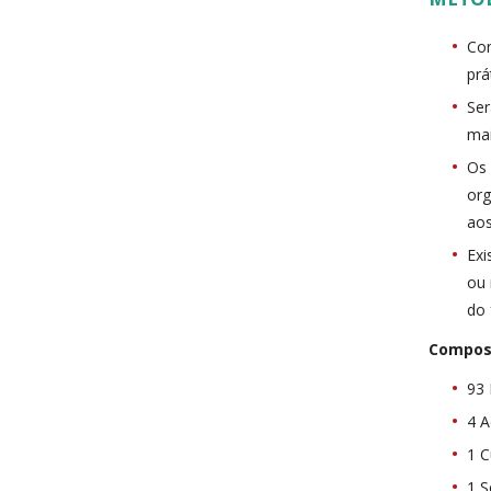
Con
prá
Ser
mai
Os 
org
aos
Exi
ou 
do
Compos
93
4 
1 C
1 