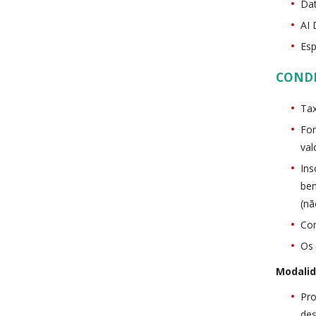
Dat
AI 
Esp
COND
Tax
For
val
Ins
ben
(nã
Con
Os 
Modali
Pro
des