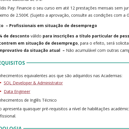
idis Pay: Financie o seu curso em até 12 prestações mensais sem ju
imo de 2.500€. (Sujeito a aprovação, consulte as condições com a 
o – Profissionais em situação de desemprego
% de desconto
válido
para inscrições a título particular de pe
contrem em situação de desemprego
, para o efeito, será solicit
mprovativo da situação atual –
Não acumulável com outras camp
EQUISITOS
hecimentos equivalentes aos que são adquiridos nas Academias:
SQL Developer & Administrator
Data Engineer
hecimentos de Inglês Técnico
 apresenta quaisquer pré-requisitos a nível de habilitações académic
fissional.
DOLOGIA