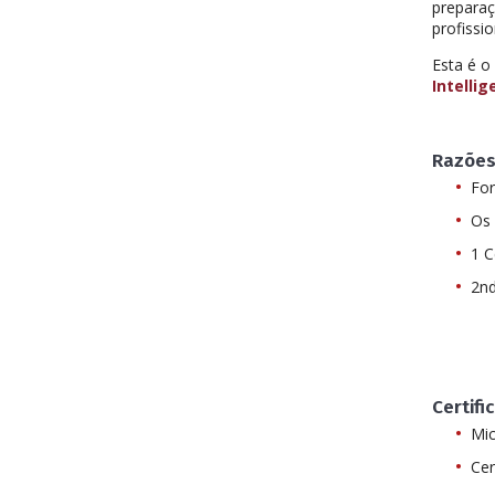
preparaç
profissi
Esta é o
Intelli
Razões
For
Os 
1 C
2nd
Certifi
Mic
Cer