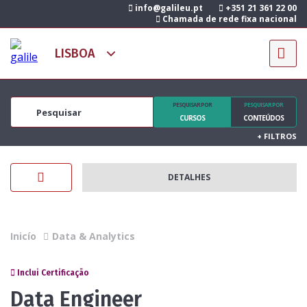
info@galileu.pt
+351 21 361 22 00
Chamada de rede fixa nacional
PESQUISAR POR
PESQUISAR POR
CURSOS
CONTEÚDOS
+
FILTROS
DETALHES
Inicío
Data & Analytics
Inclui Certificação
Data Engineer