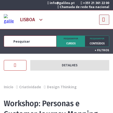
info@galileu.pt
+351 21 361 22 00
Chamada de rede fixa nacional
PESQUISAR POR
PESQUISAR POR
CURSOS
CONTEÚDOS
+
FILTROS
DETALHES
Inicío
Criatividade
Design Thinking
Workshop: Personas e