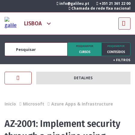
info@galileu.pt
+351 21 361 22 00
Chamada de rede fixa nacional
PESQUISAR POR
PESQUISAR POR
CURSOS
CONTEÚDOS
+
FILTROS
DETALHES
Inicío
Microsoft
Azure Apps & Infrastructure
AZ-2001: Implement security