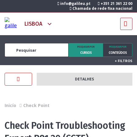
info@galileu.pt
+351 21 361 22 00
Chamada de rede fixa nacional
PESQUISAR POR
PESQUISAR POR
CURSOS
CONTEÚDOS
+
FILTROS
DETALHES
Inicío
Check Point
Check Point Troubleshooting