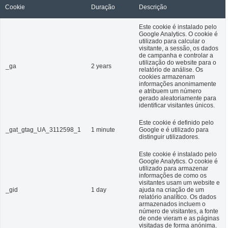
Cookie
Duração
Descrição
Este cookie é instalado pelo
Google Analytics. O cookie é
utilizado para calcular o
visitante, a sessão, os dados
de campanha e controlar a
utilização do website para o
_ga
2 years
relatório de análise. Os
cookies armazenam
informações anonimamente
e atribuem um número
gerado aleatoriamente para
identificar visitantes únicos.
Este cookie é definido pelo
_gat_gtag_UA_3112598_1
1 minute
Google e é utilizado para
distinguir utilizadores.
Este cookie é instalado pelo
Google Analytics. O cookie é
utilizado para armazenar
informações de como os
visitantes usam um website e
_gid
1 day
ajuda na criação de um
relatório analítico. Os dados
armazenados incluem o
número de visitantes, a fonte
de onde vieram e as páginas
visitadas de forma anónima.