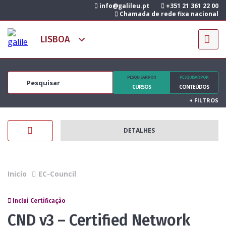
info@galileu.pt
+351 21 361 22 00
Chamada de rede fixa nacional
PESQUISAR POR
PESQUISAR POR
CURSOS
CONTEÚDOS
+
FILTROS
DETALHES
Inicío
EC-Council
Inclui Certificação
CND v3 – Certified Network