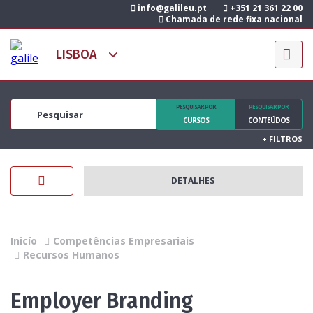
info@galileu.pt
+351 21 361 22 00
Chamada de rede fixa nacional
PESQUISAR POR
PESQUISAR POR
CURSOS
CONTEÚDOS
+
FILTROS
DETALHES
Inicío
Competências Empresariais
Recursos Humanos
Employer Branding