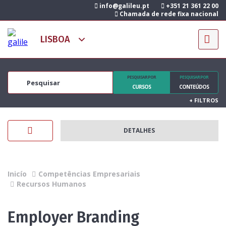
info@galileu.pt
+351 21 361 22 00
Chamada de rede fixa nacional
PESQUISAR POR
PESQUISAR POR
CURSOS
CONTEÚDOS
+
FILTROS
DETALHES
Inicío
Competências Empresariais
Recursos Humanos
Employer Branding