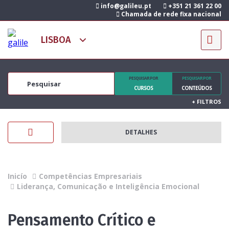
info@galileu.pt
+351 21 361 22 00
Chamada de rede fixa nacional
PESQUISAR POR
PESQUISAR POR
CURSOS
CONTEÚDOS
+
FILTROS
DETALHES
Inicío
Competências Empresariais
Liderança, Comunicação e Inteligência Emocional
Pensamento Crítico e