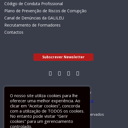
Código de Conduta Profissional
Plano de Prevenção de Riscos de Corrupção
Canal de Denúncias da GALILEU
Recrutamento de Formadores
Contactos
Subscrever Newsletter
Livro de Reclamações Electrónico
O nosso site utiliza cookies para lhe
oferecer uma melhor experiência. Ao
clicar em “Aceitar cookies”, concorda
com a utilização de TODOS os cookies.
GALILEU 2026 © Todos os direitos reservados
No entanto pode visitar "Gerir
cookies" para um gerenciamento
controlado.