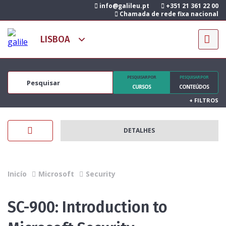
info@galileu.pt
+351 21 361 22 00
Chamada de rede fixa nacional
PESQUISAR POR
PESQUISAR POR
CURSOS
CONTEÚDOS
+
FILTROS
DETALHES
Inicío
Microsoft
Security
SC-900: Introduction to