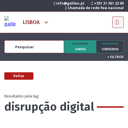
info@galileu.pt
+351 21 361 22 00
Chamada de rede fixa nacional
PESQUISAR POR
PESQUISAR POR
CURSOS
CONTEÚDOS
+
FILTROS
Voltar
Resultados pela tag:
disrupção digital