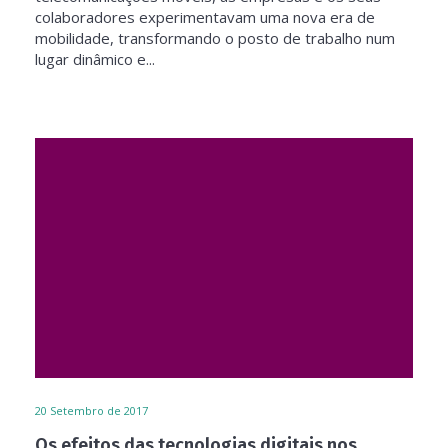
colaboradores experimentavam uma nova era de
mobilidade, transformando o posto de trabalho num
lugar dinâmico e...
20
Setembro de 2017
Os efeitos das tecnologias digitais nos