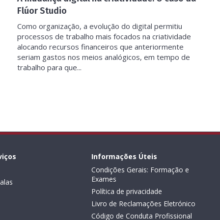
Flúor Studio
Como organização, a evolução do digital permitiu
processos de trabalho mais focados na criatividade
alocando recursos financeiros que anteriormente
seriam gastos nos meios analógicos, em tempo de
trabalho para que...
viços
Informações Úteis
Condições Gerais: Formação e
Exames
alas
Política de privacidade
Livro de Reclamações Eletrónico
Código de Conduta Profissional