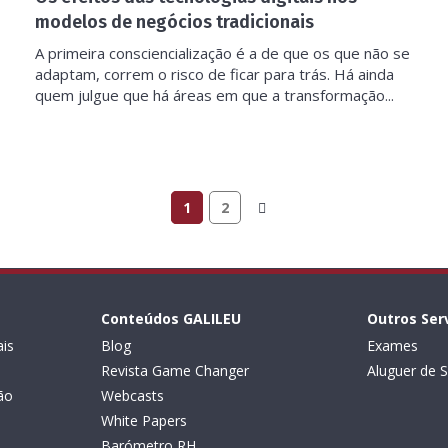
modelos de negócios tradicionais
A primeira consciencialização é a de que os que não se
adaptam, correm o risco de ficar para trás. Há ainda
quem julgue que há áreas em que a transformação...
1
2
Conteúdos GALILEU
Outros Ser
is
Blog
Exames
Revista Game Changer
Aluguer de S
ão
Webcasts
White Papers
Barómetro RH