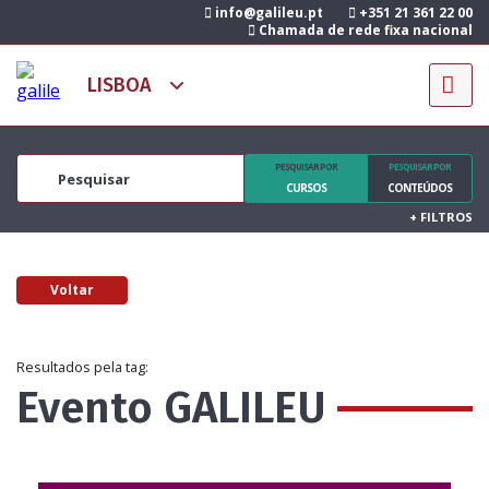
info@galileu.pt
+351 21 361 22 00
Chamada de rede fixa nacional
PESQUISAR POR
PESQUISAR POR
CURSOS
CONTEÚDOS
+
FILTROS
Voltar
Resultados pela tag:
Evento GALILEU