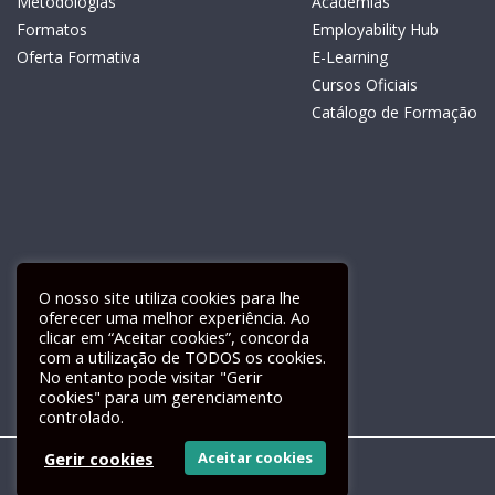
Metodologias
Academias
Formatos
Employability Hub
Oferta Formativa
E-Learning
Cursos Oficiais
Catálogo de Formação
O nosso site utiliza cookies para lhe
oferecer uma melhor experiência. Ao
clicar em “Aceitar cookies”, concorda
com a utilização de TODOS os cookies.
Livro de Reclamações Electrónico
No entanto pode visitar "Gerir
cookies" para um gerenciamento
controlado.
Gerir cookies
Aceitar cookies