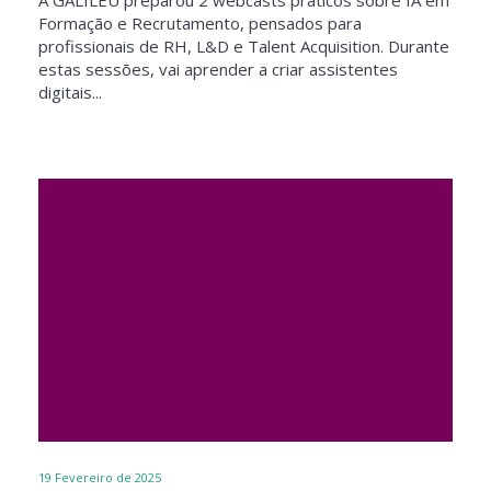
A GALILEU preparou 2 webcasts práticos sobre IA em
Formação e Recrutamento, pensados para
profissionais de RH, L&D e Talent Acquisition. Durante
estas sessões, vai aprender a criar assistentes
digitais...
19
Fevereiro de 2025