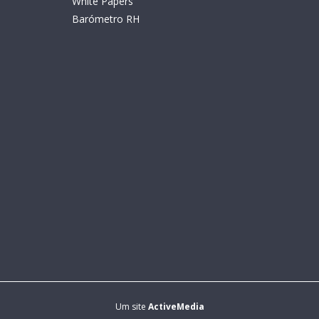
White Papers
Barómetro RH
Um site
ActiveMedia