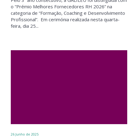
Pelo 3º ano consecutivo, a GALILEU foi distinguida com
o “Prémio Melhores Fornecedores RH 2026” na
categoria de “Formação, Coaching e Desenvolvimento
Profissional”. Em cerimónia realizada nesta quarta-
feira, dia 25...
26
Junho de 2025