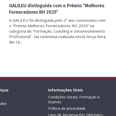
GALILEU distinguida com o Prémio “Melhores
Fornecedores RH 2025”
A GALILEU foi distinguida pelo 2º ano consecutivo com
o “Prémio Melhores Fornecedores RH 2025” na
categoria de “Formação, Coaching e Desenvolvimento
Profissional”. Na cerimónia realizada nesta terça-feira,
dia 18...
viços
Informações Úteis
Condições Gerais: Formação e
Exames
alas
Política de privacidade
Livro de Reclamações Eletrónico