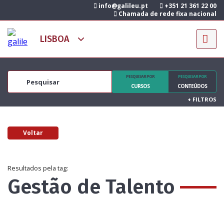
info@galileu.pt
+351 21 361 22 00
Chamada de rede fixa nacional
PESQUISAR POR
PESQUISAR POR
CURSOS
CONTEÚDOS
+
FILTROS
Voltar
Resultados pela tag:
Gestão de Talento