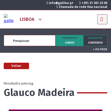
info@galileu.pt
+351 21 361 22 00
Chamada de rede fixa nacional
PESQUISAR POR
PESQUISAR POR
CURSOS
CONTEÚDOS
+
FILTROS
Voltar
Resultados pela tag:
Glauco Madeira