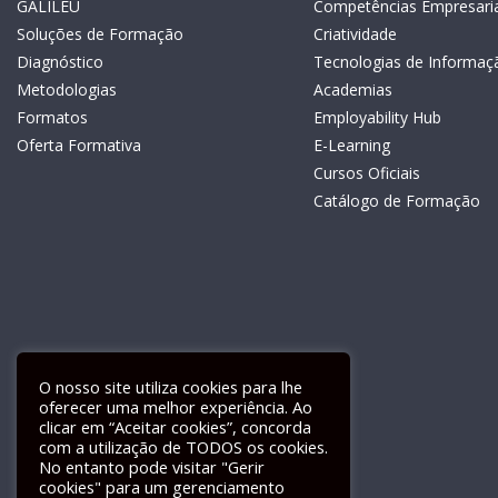
GALILEU
Competências Empresaria
Soluções de Formação
Criatividade
Diagnóstico
Tecnologias de Informaç
Metodologias
Academias
Formatos
Employability Hub
Oferta Formativa
E-Learning
Cursos Oficiais
Catálogo de Formação
O nosso site utiliza cookies para lhe
oferecer uma melhor experiência. Ao
clicar em “Aceitar cookies”, concorda
com a utilização de TODOS os cookies.
Livro de Reclamações Electrónico
No entanto pode visitar "Gerir
cookies" para um gerenciamento