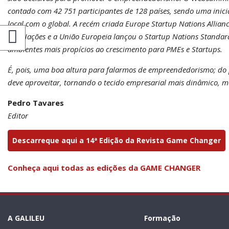
contado com 42 751 participantes de 128 países, sendo uma inic
local com o global. A recém criada Europe Startup Nations Allian
das Nações e a União Europeia lançou o Startup Nations Standar
ambientes mais propícios ao crescimento para PMEs e Startups.
É, pois, uma boa altura para falarmos de empreendedorismo; do 
deve aproveitar, tornando o tecido empresarial mais dinâmico, 
Pedro Tavares
Editor
Descarreque aqui a 14ª Edição da Revista Game Changer
Conheça aqui todas as edições da GAME CHANGER
A GALILEU
Formação