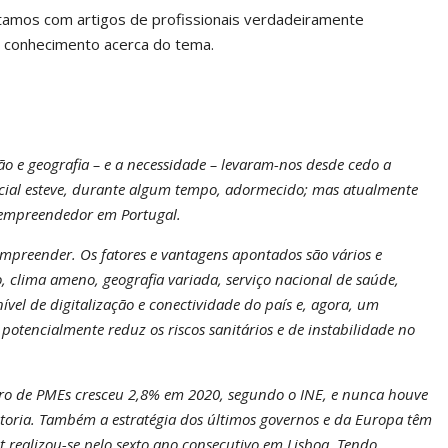
ntamos com artigos de profissionais verdadeiramente
e conhecimento acerca do tema.
 e geografia – e a necessidade – levaram-nos desde cedo a
tencial esteve, durante algum tempo, adormecido; mas atualmente
 empreendedor em Portugal.
empreender. Os fatores e vantagens apontados são vários e
, clima ameno, geografia variada, serviço nacional de saúde,
 nível de digitalização e conectividade do país e, agora, um
otencialmente reduz os riscos sanitários e de instabilidade no
ro de PMEs cresceu 2,8% em 2020, segundo o INE, e nunca houve
oria. Também a estratégia dos últimos governos e da Europa têm
ealizou-se pelo sexto ano consecutivo em Lisboa. Tendo