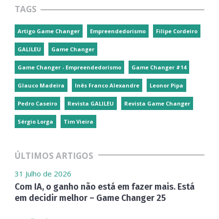
TAGS
Artigo Game Changer
Empreendedorismo
Filipe Cordeiro
GALILEU
Game Changer
Game Changer - Empreendedorismo
Game Changer #14
Glauco Madeira
Inês Franco Alexandre
Leonor Pipa
Pedro Caseiro
Revista GALILEU
Revista Game Changer
Sérgio Lorga
Tim Vieira
ÚLTIMOS ARTIGOS
31 Julho de 2026
Com IA, o ganho não está em fazer mais. Está
em decidir melhor – Game Changer 25