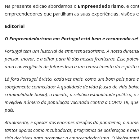
Na presente edição abordamos o
Empreendedorismo
, e co
empreendedores que partilham as suas experiências, visões 
Editorial
O Empreendedorismo em Portugal está bem e recomenda-se!
Portugal tem um historial de empreendedorismo. A nossa dimensão
pensar, inovar, e a olhar para lá das nossas fronteiras. Esse po
uma convergência de fatores leva a um renascimento do espírito
Lá fora Portugal é visto, cada vez mais, como um bom país para 
sobejamente conhecidos: A qualidade de vida (custo de vida baixo
criminalidade baixa), o talento, a relativa estabilidade política, o
invejável número da população vacinada contra a COVID-19, que p
país.
Atualmente, e apesar dos enormes desafios da pandemia, o núme
tantos apoios como incubadoras, programas de aceleração e ment
sido decisivas para promover o empreendedorismo. O Websummit r