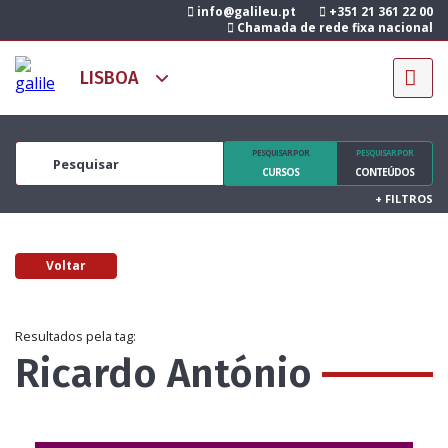
info@galileu.pt
+351 21 361 22 00
Chamada de rede fixa nacional
PESQUISAR POR
PESQUISAR POR
CURSOS
CONTEÚDOS
+
FILTROS
Voltar
Resultados pela tag:
Ricardo António