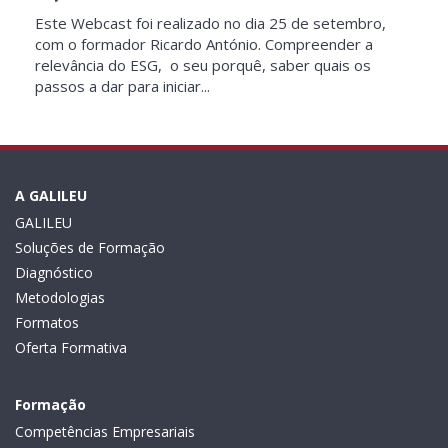
Este Webcast foi realizado no dia 25 de setembro,
com o formador Ricardo António. Compreender a
relevância do ESG, o seu porquê, saber quais os
passos a dar para iniciar...
A GALILEU
GALILEU
Soluções de Formação
Diagnóstico
Metodologias
Formatos
Oferta Formativa
Formação
Competências Empresariais