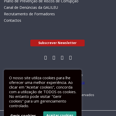
Plano de Prevenção de Riscos de Corrupção
Canal de Denúncias da GALILEU
Recrutamento de Formadores
Contactos
Subscrever Newsletter
Livro de Reclamações Electrónico
O nosso site utiliza cookies para lhe
oferecer uma melhor experiência. Ao
clicar em “Aceitar cookies”, concorda
com a utilização de TODOS os cookies.
GALILEU 2026 © Todos os direitos reservados
No entanto pode visitar "Gerir
cookies" para um gerenciamento
controlado.
Gerir cookies
Aceitar cookies