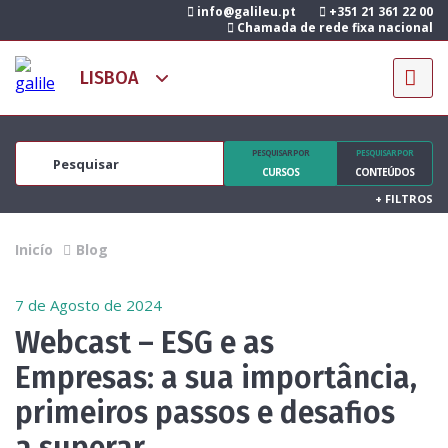
info@galileu.pt
+351 21 361 22 00
Chamada de rede fixa nacional
PESQUISAR POR
PESQUISAR POR
CURSOS
CONTEÚDOS
+
FILTROS
Inicío
Blog
7 de Agosto de 2024
Webcast – ESG e as
Empresas: a sua importância,
primeiros passos e desafios