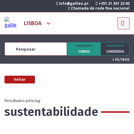
info@galileu.pt
+351 21 361 22 00
Chamada de rede fixa nacional
PESQUISAR POR
PESQUISAR POR
CURSOS
CONTEÚDOS
+
FILTROS
Voltar
Resultados pela tag:
sustentabilidade